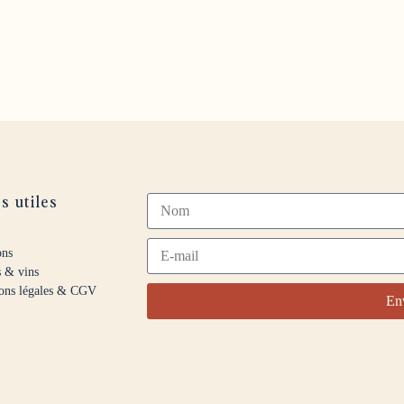
s utiles
ons
s & vins
ons légales & CGV
En