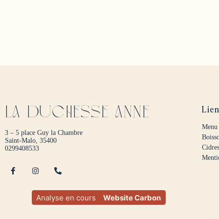
Lien
La duchesse anne
Menu
3 – 5 place Guy la Chambre
Boiss
Saint-Malo, 35400
Cidre
0299408533
Menti
Analyse en cours
Website Carbon